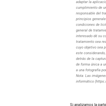
adaptar la aplicac
cumplimiento de una
responsable del tr
principios generale
condiciones de lici
general de tratami
interesado dé su c
tratamiento sea re
cuyo objetivo sea p
este considerando,
detrás de la captur
de forma única a u
a una fotografía p
Nota: Las imágenes
informático (https
Si analizamos la par