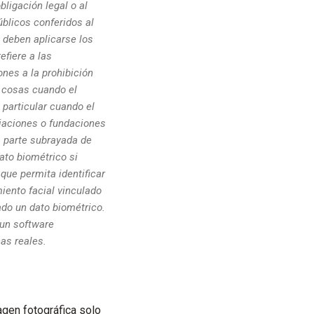
ligación legal o al
úblicos conferidos al
 deben aplicarse los
efiere a las
ones a la prohibición
s cosas cuando el
 particular cuando el
ciaciones o fundaciones
a parte subrayada de
ato biométrico si
que permita identificar
iento facial vinculado
ado un dato biométrico.
 un software
as reales.
gen fotográfica solo