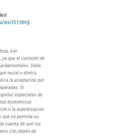
les’
eu/es/r51.htm
):
leza, son
 ya que el contexto de
 fundamentales. Debe
en racial o étnico,
lica la aceptación por
eparadas. El
egorías especiales de
tos biométricos
ión o la autenticación
s que se permita su
da cuenta de que los
atos con objeto de