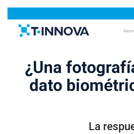
Inicio
¿Una fotograf
dato biométric
La respu