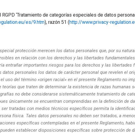
el RGPD ‘Tratamiento de categorías especiales de datos persona
egulation.eu/es/9.htm
), razón 51 (
http://www.privacy-regulation.
special protección merecen los datos personales que, por su natura
sibles en relación con los derechos y las libertades fundamentales,
ría entrañar importantes riesgos para los derechos y las libertades
es datos personales los datos de carácter personal que revelen el orig
el uso del término «origen racial» en el presente Reglamento no imp
e teorías que traten de determinar la existencia de razas humanas s
ografías no debe considerarse sistemáticamente tratamiento de cat
pues únicamente se encuentran comprendidas en la definición de da
ser tratadas con medios técnicos específicos permita la identificac
rsona física. Tales datos personales no deben ser tratados, a meno
uaciones específicas contempladas en el presente Reglamento, habi
ueden establecer disposiciones específicas sobre protección de d