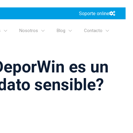
Soporte online
s
Nosotros
Blog
Contacto
DeporWin es un
 dato sensible?