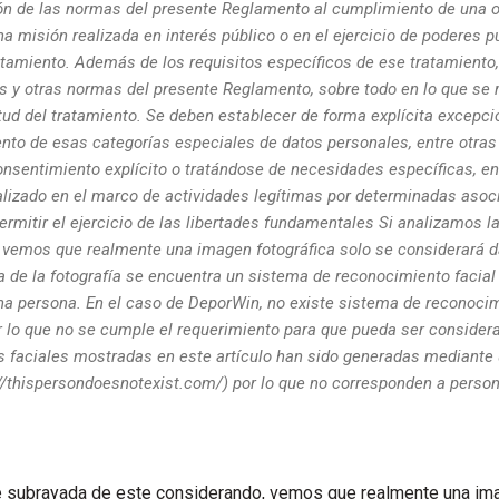
ión de las normas del presente Reglamento al cumplimiento de una ob
 misión realizada en interés público o en el ejercicio de poderes p
atamiento. Además de los requisitos específicos de ese tratamiento,
s y otras normas del presente Reglamento, sobre todo en lo que se r
tud del tratamiento. Se deben establecer de forma explícita excepci
ento de esas categorías especiales de datos personales, entre otra
onsentimiento explícito o tratándose de necesidades específicas, en
alizado en el marco de actividades legítimas por determinadas aso
ermitir el ejercicio de las libertades fundamentales Si analizamos l
 vemos que realmente una imagen fotográfica solo se considerará d
a de la fotografía se encuentra un sistema de reconocimiento facial 
na persona. En el caso de DeporWin, no existe sistema de reconocim
or lo que no se cumple el requerimiento para que pueda ser consider
 faciales mostradas en este artículo han sido generadas mediante
://thispersondoesnotexist.com/) por lo que no corresponden a person
te subrayada de este considerando, vemos que realmente una ima