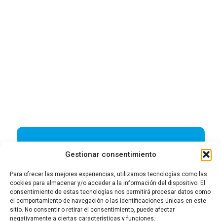
Gestionar consentimiento
Aviso Legal I
Política de Privacidad
Para ofrecer las mejores experiencias, utilizamos tecnologías como las
Política de Cookies I
Política de Privacidad
cookies para almacenar y/o acceder a la información del dispositivo. El
consentimiento de estas tecnologías nos permitirá procesar datos como
en RRSS
el comportamiento de navegación o las identificaciones únicas en este
sitio. No consentir o retirar el consentimiento, puede afectar
negativamente a ciertas características y funciones.